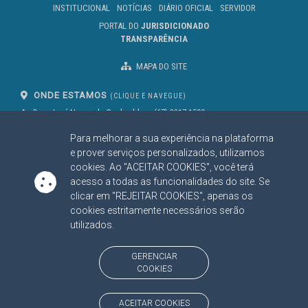
INSTITUCIONAL
NOTÍCIAS
DIÁRIO OFICIAL
SERVIDOR
PORTAL DO
JURISDICIONADO
TRANSPARÊNCIA
MAPA DO SITE
ONDE ESTAMOS
(CLIQUE E NAVEGUE)
Av. Des. José Nunes da Cunha, bloco
(67) 3317-1500
29
Seg à Sex das 07 as 13h
Para melhorar a sua experiência na plataforma
Campo Grande/MS
CEP: 79031-310
e prover serviços personalizados, utilizamos
cookies. Ao "ACEITAR COOKIES", você terá
acesso a todas as funcionalidades do site. Se
clicar em "REJEITAR COOKIES", apenas os
SIGA NOSSAS REDES SOCIAIS
cookies estritamente necessários serão
Linked In
Youtube
Facebook
X
Instagram
utilizados.
BAIXE NOSSO APLICATIVO
GERENCIAR
COOKIES
ACEITAR COOKIES