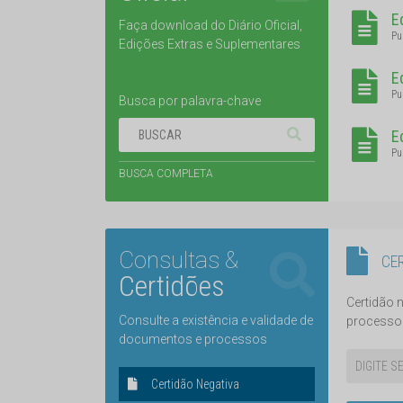
E
Faça download do Diário Oficial,
Pu
Edições Extras e Suplementares
E
Pu
Busca por palavra-chave
E
Pu
BUSCA COMPLETA
Consultas &
CE
Certidões
Certidão n
Consulte a existência e validade de
processo 
documentos e processos
Certidão Negativa