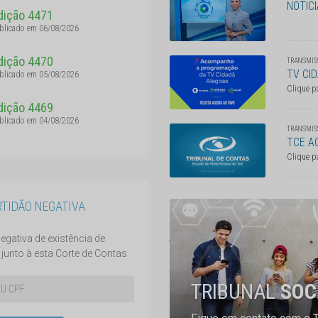
NOTICI
dição 4471
blicado em 06/08/2026
dição 4470
TRANSMISS
TV CI
blicado em 05/08/2026
Clique p
dição 4469
blicado em 04/08/2026
TRANSMISS
TCE A
Clique p
RTIDÃO NEGATIVA
egativa de existência de
junto à esta Corte de Contas
TRIBUNAL
SOC