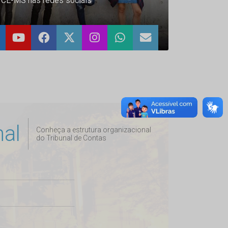
TCE-MS nas redes sociais
nal
Conheça a estrutura organizacional
do Tribunal de Contas