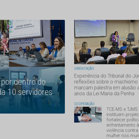
ORIENTAÇÃO
Experiência do Tribunal do Júr
 por dentro do
reflexões sobre o machismo
marcam palestra em alusão 
da 10 servidores
anos da Lei Maria da Penha
COOPERAÇÃO
TCE-MS e TJMS
instituem projet
fortalecer políti
enfrentamento 
violência contra
mulher nos mun