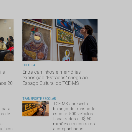
CULTURA
i e
Entre caminhos e memórias,
exposição "Estradas" chega ao
aos 20
Espaço Cultural do TCE-MS
TRANSPORTE ESCOLAR
TCE-MS apresenta
o para
balanço do transporte
cas de
escolar: 500 veículos
à
fiscalizados e R$ 60
 a
milhões em contratos
icípios
acompanhados