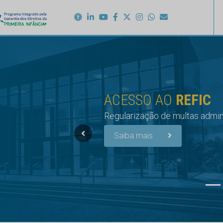
Linked In
Youtube
Facebook
X
Instagram
TCE
DIGITAL
Sistema de protocolo digital 
Saiba mais
Previous