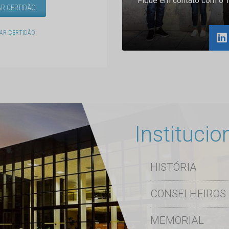
Fique em contato com o 
R CERTIDÃO
AR CERTIDÃO
Institucio
HISTÓRIA
CONSELHEIROS
MEMORIAL