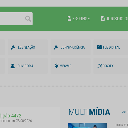
E-SFINGE
JURISDICI
LEGISLAÇÃO
JURISPRUDÊNCIA
TCE DIGITAL
OUVIDORIA
MPC/MS
ESCOEX
MULTI
MÍDIA
dição 4472
blicado em 07/08/2026
NOTICIAS 