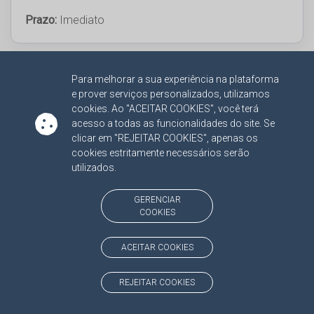
Prazo:
Imediato
10.11 – Conselheira Substituta Patrícia
Para melhorar a sua experiência na plataforma
Sarmento dos Santos
e prover serviços personalizados, utilizamos
cookies. Ao "ACEITAR COOKIES", você terá
Setor responsável:
Gabinete do Conselheiro
acesso a todas as funcionalidades do site. Se
Substituto
clicar em "REJEITAR COOKIES", apenas os
cookies estritamente necessários serão
Atendimento:
Presencial
utilizados.
Formas de acesso:
Realizar agendamento prévio
GERENCIAR
com a secretária, via telefone, e após identificar-se
COOKIES
na recepção com nome e CPF.
ACEITAR COOKIES
Telefone:
(67) 3317-1627
Prazo:
Imediato
REJEITAR COOKIES